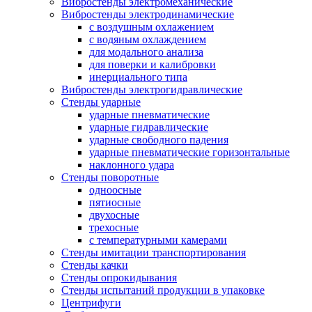
Вибростенды электромеханические
Вибростенды электродинамические
с воздушным охлажением
с водяным охлаждением
для модального анализа
для поверки и калибровки
инерциального типа
Вибростенды электрогидравлические
Стенды ударные
ударные пневматические
ударные гидравлические
ударные свободного падения
ударные пневматические горизонтальные
наклонного удара
Стенды поворотные
одноосные
пятиосные
двухосные
трехосные
с температурными камерами
Стенды имитации транспортирования
Стенды качки
Стенды опрокидывания
Стенды испытаний продукции в упаковке
Центрифуги