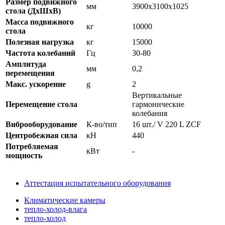
Размер подвижного
мм
3900x3100x1025
стола (ДхШхВ)
Масса подвижного
кг
10000
стола
Полезная нагрузка
кг
15000
Частота колебаний
Гц
30-80
Амплитуда
мм
0,2
перемещения
Макс. ускорение
g
2
Вертикальные
Перемещение стола
гармонические
колебания
Виброоборудование
К-во/тип
16 шт./ V 220 L ZCF
Центробежная сила
кН
440
Потребляемая
кВт
-
мощность
Аттестация испытательного оборудования
Климатические камеры
тепло-холод-влага
тепло-холод