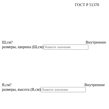
ГОСТ Р 51370
Ш,см
?
Внутренние
размеры, ширина (Ш,см)
В,см
?
Внутренние
размеры, высота (В,см)