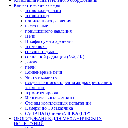
Аттестация испытательного оборудования
Климатические камеры
тепло-холод-влага
тепло-холод
пониженного давления
настольные
повышенного давления
Печи
Шкафы сухого хранения
термошока
соляного тумана
солнечной радиации (УФ,ИК)
дождя
пыли
Конвейерные печи
Чистые комнаты
искусственного старения жидкокристаллич.
элементов
термотренировки
Испытательные комнаты
Стенды комплексных испытаний
Камеры по ТЗ заказчика
б/у TABAI (Япония), ILKA (ГДР)
ОБОРУДОВАНИЕ ДЛЯ МЕХАНИЧЕСКИХ
ИСПЫТАНИЙ