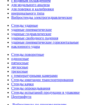
с водяным охлаждением
для модального анализа
для поверки и калибровки
инерциального типа
Вибростенды электрогидравлические
Стенды ударные
ударные пневматические
ударные гидравлические
ударные свободного падения
ударные пневматические горизонтальные
наклонного удара
Стенды поворотные
одноосные
пятиосные
двухосные
трехосные
с температурными камерами
Стенды имитации транспортирования
Стенды качки
Стенды опрокидывания
Стенды испытаний продукции в упаковке
Центрифуги
-Вибростенды по производителям