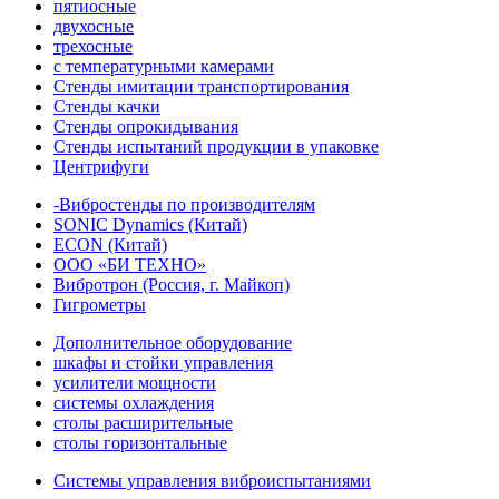
пятиосные
двухосные
трехосные
с температурными камерами
Стенды имитации транспортирования
Стенды качки
Стенды опрокидывания
Стенды испытаний продукции в упаковке
Центрифуги
-Вибростенды по производителям
SONIC Dynamics (Китай)
ECON (Китай)
ООО «БИ ТЕХНО»
Вибротрон (Россия, г. Майкоп)
Гигрометры
Дополнительное оборудование
шкафы и стойки управления
усилители мощности
системы охлаждения
столы расширительные
столы горизонтальные
Системы управления виброиспытаниями