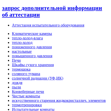
запрос дополнительной информации
об аттестации
Аттестация испытательного оборудования
Климатические камеры
тепло-холод-влага
тепло-холод
пониженного давления
настольные
повышенного давления
Печи
Шкафы сухого хранения
термошока
соляного тумана
солнечной радиации (УФ,ИК)
дождя
пыли
Конвейерные печи
Чистые комнаты
искусственного старения жидкокристаллич. элементов
термотренировки
Испытательные комнаты