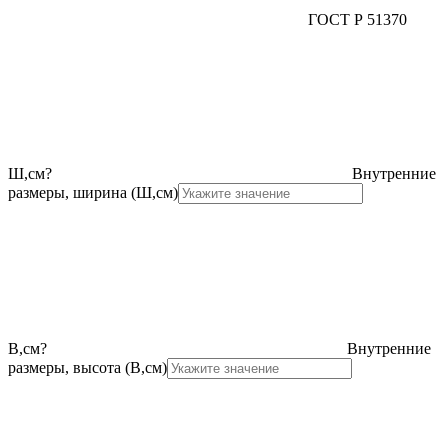
ГОСТ Р 51370
Ш,см
?
Внутренние
размеры, ширина (Ш,см)
В,см
?
Внутренние
размеры, высота (В,см)