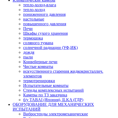
Климатические камеры
тепло-холод-влага
тепло-холод
пониженного давления
настольные
повышенного давления
Печи
Шкафы сухого хранения
термошока
соляного тумана
солнечной радиации (УФ,ИК)
дождя
пыли
Конвейерные печи
Чистые комнаты
искусственного старения жидкокристаллич.
элементов
термотренировки
Испытательные комнаты
Стенды комплексных испытаний
Камеры по ТЗ заказчика
б/у TABAI (Япония), ILKA (ГДР)
ОБОРУДОВАНИЕ ДЛЯ МЕХАНИЧЕСКИХ
ИСПЫТАНИЙ
Вибростенды электромеханические