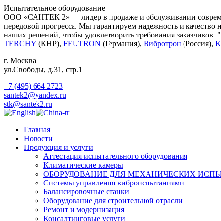
Испытательное оборудование
ООО «САНТЕК 2» — лидер в продаже и обслуживании современ
передовой прогресса. Мы гарантируем надежность и качество 
наших решений, чтобы удовлетворить требования заказчиков. 
TERCHY
(КНР),
FEUTRON
(Германия),
Вибротрон
(Россия),
K
г. Москва
,
ул.Свободы, д.31, стр.1
+7 (495) 664 2723
santek2@yandex.ru
stk@santek2.ru
Главная
Новости
Продукция и услуги
Аттестация испытательного оборудования
Климатические камеры
ОБОРУДОВАНИЕ ДЛЯ МЕХАНИЧЕСКИХ ИСП
Системы управления виброиспытаниями
Балансировочные станки
Оборудование для строительной отрасли
Ремонт и модернизация
Консалтинговые услуги