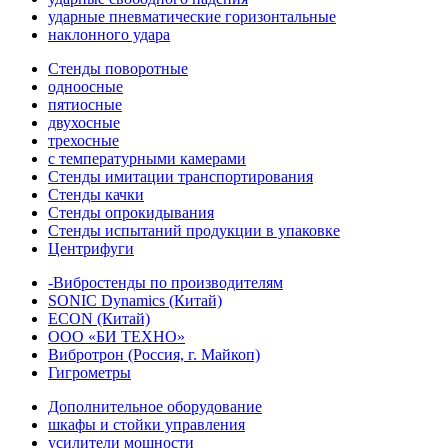
ударные пневматические горизонтальные
наклонного удара
Стенды поворотные
одноосные
пятиосные
двухосные
трехосные
с температурными камерами
Стенды имитации транспортирования
Стенды качки
Стенды опрокидывания
Стенды испытаний продукции в упаковке
Центрифуги
-Вибростенды по производителям
SONIC Dynamics (Китай)
ECON (Китай)
ООО «БИ ТЕХНО»
Вибротрон (Россия, г. Майкоп)
Гигрометры
Дополнительное оборудование
шкафы и стойки управления
усилители мощности