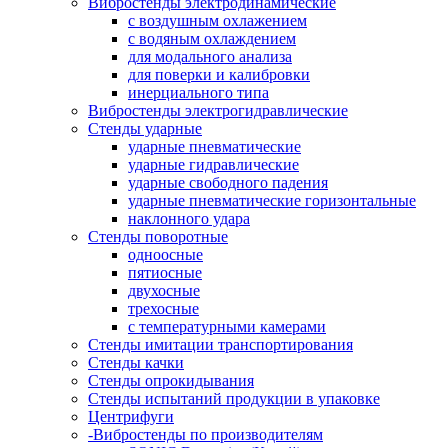
Вибростенды электродинамические
с воздушным охлажением
с водяным охлаждением
для модального анализа
для поверки и калибровки
инерциального типа
Вибростенды электрогидравлические
Стенды ударные
ударные пневматические
ударные гидравлические
ударные свободного падения
ударные пневматические горизонтальные
наклонного удара
Стенды поворотные
одноосные
пятиосные
двухосные
трехосные
с температурными камерами
Стенды имитации транспортирования
Стенды качки
Стенды опрокидывания
Стенды испытаний продукции в упаковке
Центрифуги
-Вибростенды по производителям