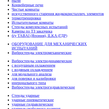
пыли
Конвейерные печи
Чистые комнаты
искусственного старения жидкокристаллич. элементов
термотренировки
Испытательные комнаты
Стенды комплексных испытаний
Камеры по ТЗ заказчика
б/у TABAI (Япония), ILKA (ГДР)
ОБОРУДОВАНИЕ ДЛЯ МЕХАНИЧЕСКИХ
ИСПЫТАНИЙ
Вибростенды электромеханические
Вибростенды электродинамические
с воздушным охлажением
с водяным охлаждением
для модального анализа
для поверки и калибровки
инерциального типа
Вибростенды электрогидравлические
Стенды ударные
ударные пневматические
ударные гидравлические
ударные свободного падения