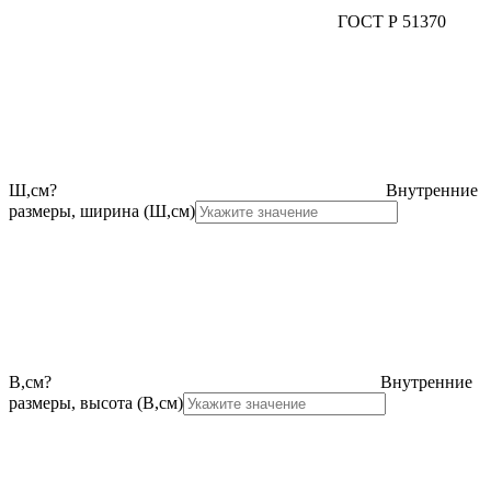
ГОСТ Р 51370
Ш,см
?
Внутренние
размеры, ширина (Ш,см)
В,см
?
Внутренние
размеры, высота (В,см)