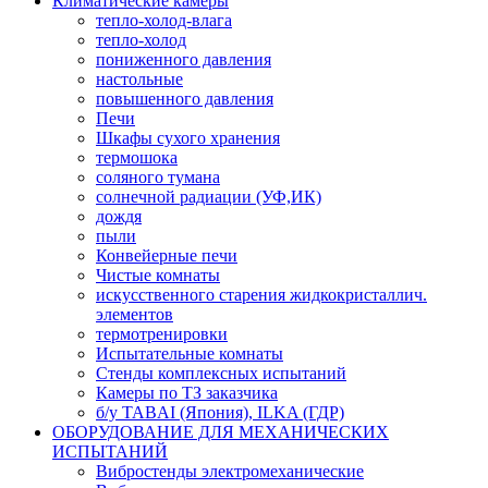
Климатические камеры
тепло-холод-влага
тепло-холод
пониженного давления
настольные
повышенного давления
Печи
Шкафы сухого хранения
термошока
соляного тумана
солнечной радиации (УФ,ИК)
дождя
пыли
Конвейерные печи
Чистые комнаты
искусственного старения жидкокристаллич.
элементов
термотренировки
Испытательные комнаты
Стенды комплексных испытаний
Камеры по ТЗ заказчика
б/у TABAI (Япония), ILKA (ГДР)
ОБОРУДОВАНИЕ ДЛЯ МЕХАНИЧЕСКИХ
ИСПЫТАНИЙ
Вибростенды электромеханические