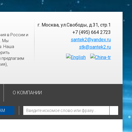
г. Москва
,
ул.Свободы, д.31, стр.1
+7 (495) 664 2723
ия в России и
santek2@yandex.ru
. Мы
в. Наша
stk@santek2.ru
орить
ы предлагаем
ия),
О КОМПАНИИ
РАМ