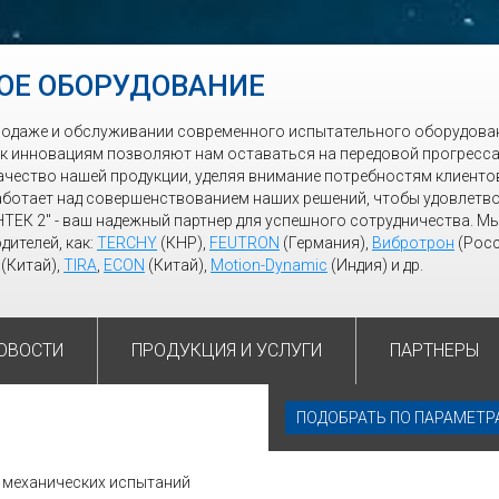
ОЕ ОБОРУДОВАНИЕ
родаже и обслуживании современного испытательного оборудован
 к инновациям позволяют нам оставаться на передовой прогресса
ачество нашей продукции, уделяя внимание потребностям клиенто
ботает над совершенствованием наших решений, чтобы удовлетв
НТЕК 2" - ваш надежный партнер для успешного сотрудничества. М
дителей, как:
TERCHY
(КНР),
FEUTRON
(Германия),
Вибротрон
(Росс
(Китай),
TIRA
,
ECON
(Китай),
Motion-Dynamic
(Индия) и др.
ОВОСТИ
ПРОДУКЦИЯ И УСЛУГИ
ПАРТНЕРЫ
ПОДОБРАТЬ ПО ПАРАМЕТ
 механических испытаний