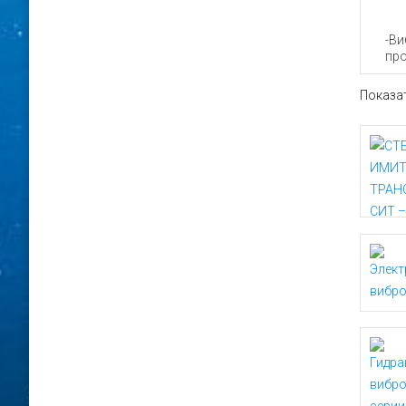
-Ви
пр
Показа