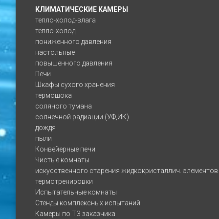
КЛИМАТИЧЕСКИЕ КАМЕРЫ
тепло-холод-влага
тепло-холод
пониженного давления
настольные
повышенного давления
Печи
Шкафы сухого хранения
термошока
соляного тумана
солнечной радиации (УФ,ИК)
дождя
пыли
Конвейерные печи
Чистые комнаты
искусственного старения жидкокристаллич. элементов
термотренировки
Испытательные комнаты
Стенды комплексных испытаний
Камеры по ТЗ заказчика