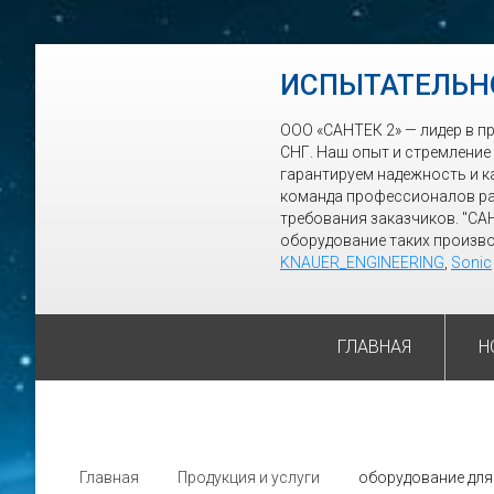
ИСПЫТАТЕЛЬН
ООО «САНТЕК 2» — лидер в п
СНГ. Наш опыт и стремление
гарантируем надежность и к
команда профессионалов ра
требования заказчиков. "СА
оборудование таких произво
KNAUER_ENGINEERING
,
Sonic
ГЛАВНАЯ
Н
Главная
Продукция и услуги
оборудование для