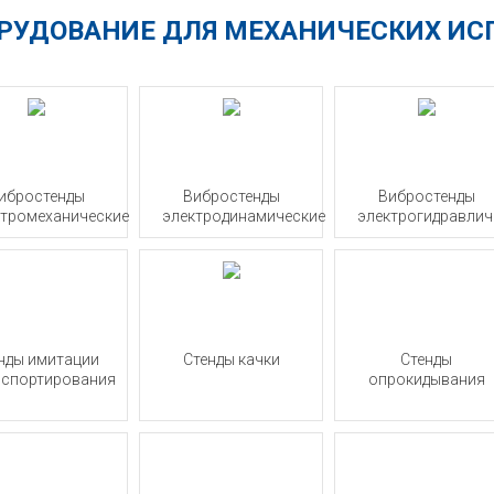
РУДОВАНИЕ ДЛЯ МЕХАНИЧЕСКИХ И
ибростенды
Вибростенды
Вибростенды
ктромеханические
электродинамические
электрогидравлич
нды имитации
Стенды качки
Стенды
нспортирования
опрокидывания