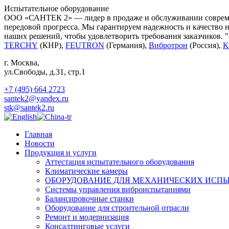
Испытательное оборудование
ООО «САНТЕК 2» — лидер в продаже и обслуживании современ
передовой прогресса. Мы гарантируем надежность и качество 
наших решений, чтобы удовлетворить требования заказчиков. 
TERCHY
(КНР),
FEUTRON
(Германия),
Вибротрон
(Россия),
K
г. Москва
,
ул.Свободы, д.31, стр.1
+7 (495) 664 2723
santek2@yandex.ru
stk@santek2.ru
Главная
Новости
Продукция и услуги
Аттестация испытательного оборудования
Климатические камеры
ОБОРУДОВАНИЕ ДЛЯ МЕХАНИЧЕСКИХ ИСП
Системы управления виброиспытаниями
Балансировочные станки
Оборудование для строительной отрасли
Ремонт и модернизация
Консалтинговые услуги