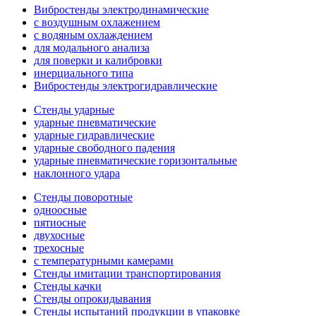
Вибростенды электродинамические
с воздушным охлажением
с водяным охлаждением
для модального анализа
для поверки и калибровки
инерциального типа
Вибростенды электрогидравлические
Стенды ударные
ударные пневматические
ударные гидравлические
ударные свободного падения
ударные пневматические горизонтальные
наклонного удара
Стенды поворотные
одноосные
пятиосные
двухосные
трехосные
с температурными камерами
Стенды имитации транспортирования
Стенды качки
Стенды опрокидывания
Стенды испытаний продукции в упаковке