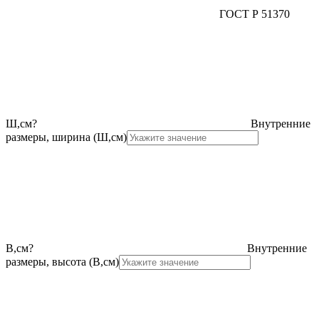
ГОСТ Р 51370
Ш,см
?
Внутренние
размеры, ширина (Ш,см)
В,см
?
Внутренние
размеры, высота (В,см)