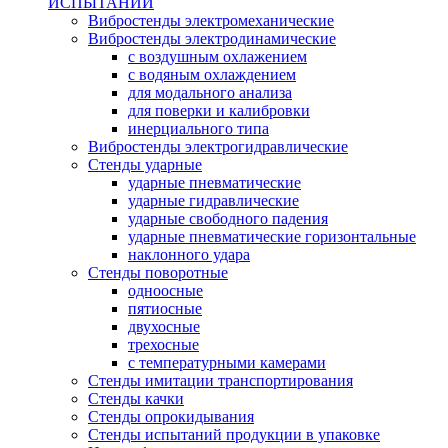
ИСПЫТАНИЙ
Вибростенды электромеханические
Вибростенды электродинамические
с воздушным охлажением
с водяным охлаждением
для модального анализа
для поверки и калибровки
инерциального типа
Вибростенды электрогидравлические
Стенды ударные
ударные пневматические
ударные гидравлические
ударные свободного падения
ударные пневматические горизонтальные
наклонного удара
Стенды поворотные
одноосные
пятиосные
двухосные
трехосные
с температурными камерами
Стенды имитации транспортирования
Стенды качки
Стенды опрокидывания
Стенды испытаний продукции в упаковке