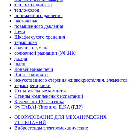
тепло-холод-влага
тепло-холод
пониженного давления
настольные
повышенного давления
Печи
Шкафы сухого хранения
термошока
соляного тумана
солнечной радиации (УФ,ИК)
дождя
пыли
Конвейерные печи
Чистые комнаты
искусственного старения жидкокристаллич. элементов
термотренировки
Испытательные комнаты
Стенды комплексных испытаний
Камеры по ТЗ заказчика
б/у TABAI (Япония), ILKA (ГДР)
ОБОРУДОВАНИЕ ДЛЯ МЕХАНИЧЕСКИХ
ИСПЫТАНИЙ
Вибростенды электромеханические