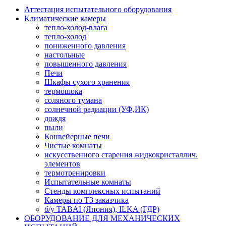
Аттестация испытательного оборудования
Климатические камеры
тепло-холод-влага
тепло-холод
пониженного давления
настольные
повышенного давления
Печи
Шкафы сухого хранения
термошока
соляного тумана
солнечной радиации (УФ,ИК)
дождя
пыли
Конвейерные печи
Чистые комнаты
искусственного старения жидкокристаллич.
элементов
термотренировки
Испытательные комнаты
Стенды комплексных испытаний
Камеры по ТЗ заказчика
б/у TABAI (Япония), ILKA (ГДР)
ОБОРУДОВАНИЕ ДЛЯ МЕХАНИЧЕСКИХ