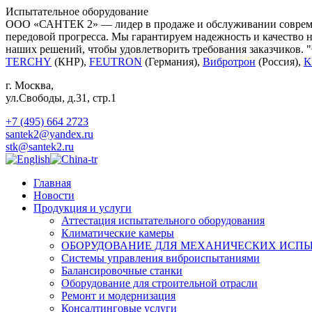
Испытательное оборудование
ООО «САНТЕК 2» — лидер в продаже и обслуживании современ
передовой прогресса. Мы гарантируем надежность и качество 
наших решений, чтобы удовлетворить требования заказчиков. 
TERCHY
(КНР),
FEUTRON
(Германия),
Вибротрон
(Россия),
K
г. Москва
,
ул.Свободы, д.31, стр.1
+7 (495) 664 2723
santek2@yandex.ru
stk@santek2.ru
Главная
Новости
Продукция и услуги
Аттестация испытательного оборудования
Климатические камеры
ОБОРУДОВАНИЕ ДЛЯ МЕХАНИЧЕСКИХ ИСП
Системы управления виброиспытаниями
Балансировочные станки
Оборудование для строительной отрасли
Ремонт и модернизация
Консалтинговые услуги