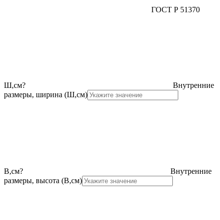
ГОСТ Р 51370
Ш,см
?
Внутренние
размеры, ширина (Ш,см)
В,см
?
Внутренние
размеры, высота (В,см)