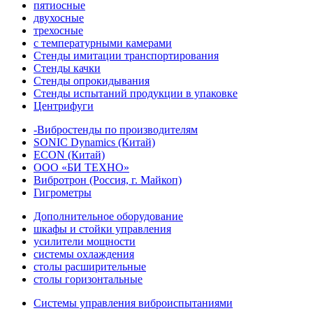
пятиосные
двухосные
трехосные
с температурными камерами
Стенды имитации транспортирования
Стенды качки
Стенды опрокидывания
Стенды испытаний продукции в упаковке
Центрифуги
-Вибростенды по производителям
SONIC Dynamics (Китай)
ECON (Китай)
ООО «БИ ТЕХНО»
Вибротрон (Россия, г. Майкоп)
Гигрометры
Дополнительное оборудование
шкафы и стойки управления
усилители мощности
системы охлаждения
столы расширительные
столы горизонтальные
Системы управления виброиспытаниями