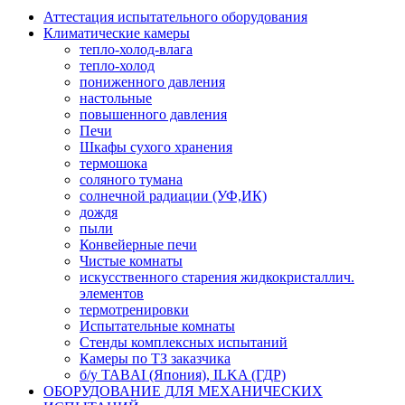
Аттестация испытательного оборудования
Климатические камеры
тепло-холод-влага
тепло-холод
пониженного давления
настольные
повышенного давления
Печи
Шкафы сухого хранения
термошока
соляного тумана
солнечной радиации (УФ,ИК)
дождя
пыли
Конвейерные печи
Чистые комнаты
искусственного старения жидкокристаллич.
элементов
термотренировки
Испытательные комнаты
Стенды комплексных испытаний
Камеры по ТЗ заказчика
б/у TABAI (Япония), ILKA (ГДР)
ОБОРУДОВАНИЕ ДЛЯ МЕХАНИЧЕСКИХ