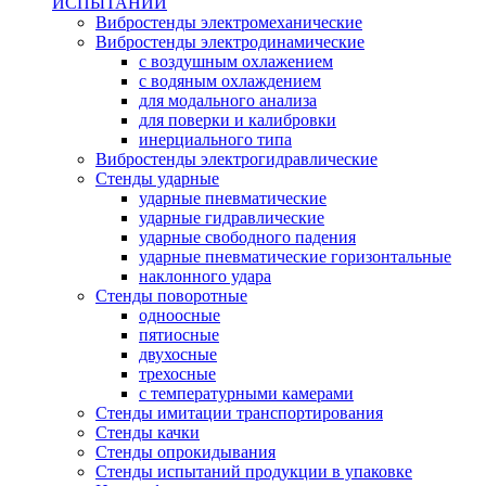
ИСПЫТАНИЙ
Вибростенды электромеханические
Вибростенды электродинамические
с воздушным охлажением
с водяным охлаждением
для модального анализа
для поверки и калибровки
инерциального типа
Вибростенды электрогидравлические
Стенды ударные
ударные пневматические
ударные гидравлические
ударные свободного падения
ударные пневматические горизонтальные
наклонного удара
Стенды поворотные
одноосные
пятиосные
двухосные
трехосные
с температурными камерами
Стенды имитации транспортирования
Стенды качки
Стенды опрокидывания
Стенды испытаний продукции в упаковке