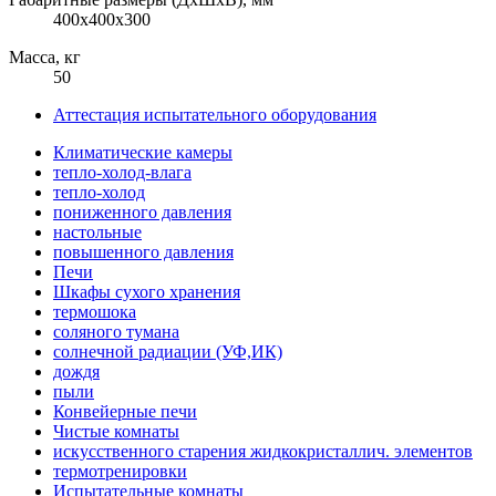
400x400x300
Масса, кг
50
Аттестация испытательного оборудования
Климатические камеры
тепло-холод-влага
тепло-холод
пониженного давления
настольные
повышенного давления
Печи
Шкафы сухого хранения
термошока
соляного тумана
солнечной радиации (УФ,ИК)
дождя
пыли
Конвейерные печи
Чистые комнаты
искусственного старения жидкокристаллич. элементов
термотренировки
Испытательные комнаты