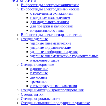
ИСПЫТАНИЙ
Вибростенды электромеханические
Вибростенды электродинамические
с воздушным охлажением
с водяным охлаждением
для модального анализа
для поверки и калибровки
инерциального типа
Вибростенды электрогидравлические
Стенды ударные
ударные пневматические
ударные гидравлические
ударные свободного падения
ударные пневматические горизонтальные
наклонного удара
Стенды поворотные
одноосные
пятиосные
двухосные
трехосные
с температурными камерами
Стенды имитации транспортирования
Стенды качки
Стенды опрокидывания
Стенды испытаний продукции в упаковке