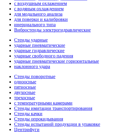
с воздушным охлажением
с водяным охлаждением
для модального анализа
для поверки и калибровки
инерциального типа
Вибростенды электрогидравлические
Стенды ударные
ударные пневматические
ударные гидравлические
ударные свободного падения
ударные пневматические горизонтальные
наклонного удара
Стенды поворотные
одноосные
пятиосные
двухосные
трехосные
с температурными камерами
Стенды имитации транспортирования
Стенды качки
Стенды опрокидывания
Стенды испытаний продукции в упаковке
Центрифуги