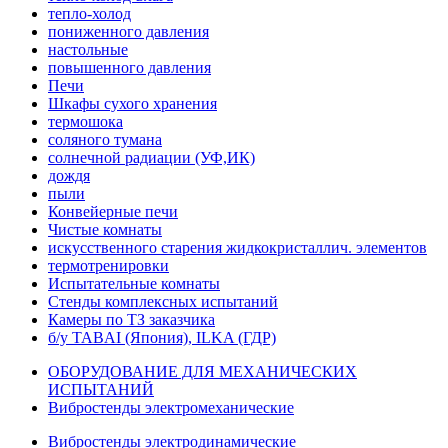
тепло-холод
пониженного давления
настольные
повышенного давления
Печи
Шкафы сухого хранения
термошока
соляного тумана
солнечной радиации (УФ,ИК)
дождя
пыли
Конвейерные печи
Чистые комнаты
искусственного старения жидкокристаллич. элементов
термотренировки
Испытательные комнаты
Стенды комплексных испытаний
Камеры по ТЗ заказчика
б/у TABAI (Япония), ILKA (ГДР)
ОБОРУДОВАНИЕ ДЛЯ МЕХАНИЧЕСКИХ
ИСПЫТАНИЙ
Вибростенды электромеханические
Вибростенды электродинамические