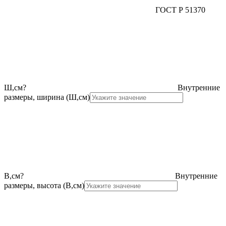
ГОСТ Р 51370
Ш,см
?
Внутренние
размеры, ширина (Ш,см)
В,см
?
Внутренние
размеры, высота (В,см)