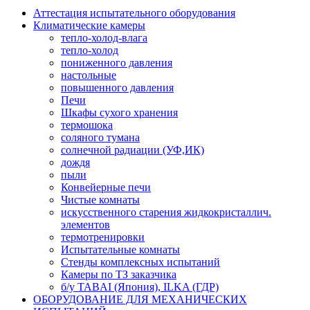
Аттестация испытательного оборудования
Климатические камеры
тепло-холод-влага
тепло-холод
пониженного давления
настольные
повышенного давления
Печи
Шкафы сухого хранения
термошока
соляного тумана
солнечной радиации (УФ,ИК)
дождя
пыли
Конвейерные печи
Чистые комнаты
искусственного старения жидкокристаллич.
элементов
термотренировки
Испытательные комнаты
Стенды комплексных испытаний
Камеры по ТЗ заказчика
б/у TABAI (Япония), ILKA (ГДР)
ОБОРУДОВАНИЕ ДЛЯ МЕХАНИЧЕСКИХ