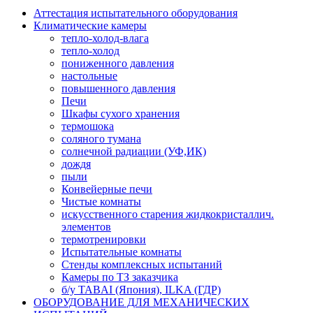
Аттестация испытательного оборудования
Климатические камеры
тепло-холод-влага
тепло-холод
пониженного давления
настольные
повышенного давления
Печи
Шкафы сухого хранения
термошока
соляного тумана
солнечной радиации (УФ,ИК)
дождя
пыли
Конвейерные печи
Чистые комнаты
искусственного старения жидкокристаллич.
элементов
термотренировки
Испытательные комнаты
Стенды комплексных испытаний
Камеры по ТЗ заказчика
б/у TABAI (Япония), ILKA (ГДР)
ОБОРУДОВАНИЕ ДЛЯ МЕХАНИЧЕСКИХ