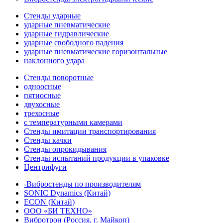
Стенды ударные
ударные пневматические
ударные гидравлические
ударные свободного падения
ударные пневматические горизонтальные
наклонного удара
Стенды поворотные
одноосные
пятиосные
двухосные
трехосные
с температурными камерами
Стенды имитации транспортирования
Стенды качки
Стенды опрокидывания
Стенды испытаний продукции в упаковке
Центрифуги
-Вибростенды по производителям
SONIC Dynamics (Китай)
ECON (Китай)
ООО «БИ ТЕХНО»
Вибротрон (Россия, г. Майкоп)