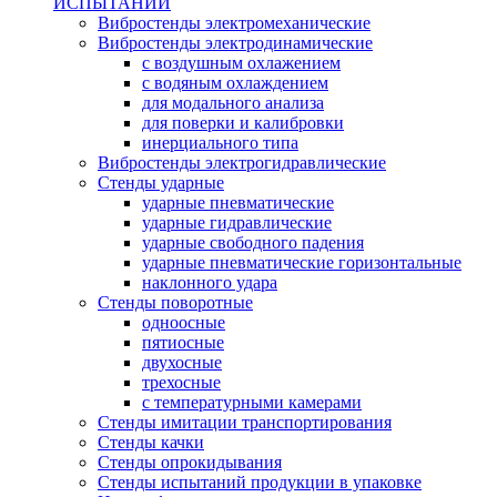
ИСПЫТАНИЙ
Вибростенды электромеханические
Вибростенды электродинамические
с воздушным охлажением
с водяным охлаждением
для модального анализа
для поверки и калибровки
инерциального типа
Вибростенды электрогидравлические
Стенды ударные
ударные пневматические
ударные гидравлические
ударные свободного падения
ударные пневматические горизонтальные
наклонного удара
Стенды поворотные
одноосные
пятиосные
двухосные
трехосные
с температурными камерами
Стенды имитации транспортирования
Стенды качки
Стенды опрокидывания
Стенды испытаний продукции в упаковке