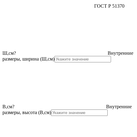
ГОСТ Р 51370
Ш,см
?
Внутренние
размеры, ширина (Ш,см)
В,см
?
Внутренние
размеры, высота (В,см)