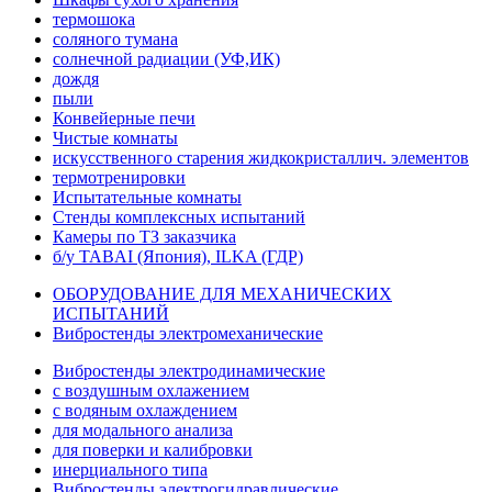
термошока
соляного тумана
солнечной радиации (УФ,ИК)
дождя
пыли
Конвейерные печи
Чистые комнаты
искусственного старения жидкокристаллич. элементов
термотренировки
Испытательные комнаты
Стенды комплексных испытаний
Камеры по ТЗ заказчика
б/у TABAI (Япония), ILKA (ГДР)
ОБОРУДОВАНИЕ ДЛЯ МЕХАНИЧЕСКИХ
ИСПЫТАНИЙ
Вибростенды электромеханические
Вибростенды электродинамические
с воздушным охлажением
с водяным охлаждением
для модального анализа
для поверки и калибровки
инерциального типа
Вибростенды электрогидравлические