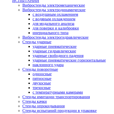
ИСПЫТАНИЙ
Вибростенды электромеханические
Вибростенды электродинамические
с воздушным охлажением
с водяным охлаждением
для модального анализа
для поверки и калибровки
инерциального типа
Вибростенды электрогидравлические
Стенды ударные
ударные пневматические
ударные гидравлические
ударные свободного падения
ударные пневматические горизонтальные
наклонного удара
Стенды поворотные
одноосные
пятиосные
двухосные
трехосные
с температурными камерами
Стенды имитации транспортирования
Стенды качки
Стенды опрокидывания
Стенды испытаний продукции в упаковке