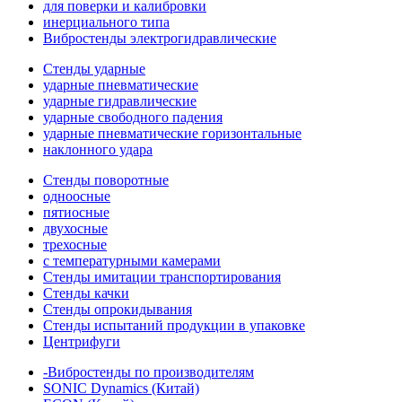
для поверки и калибровки
инерциального типа
Вибростенды электрогидравлические
Стенды ударные
ударные пневматические
ударные гидравлические
ударные свободного падения
ударные пневматические горизонтальные
наклонного удара
Стенды поворотные
одноосные
пятиосные
двухосные
трехосные
с температурными камерами
Стенды имитации транспортирования
Стенды качки
Стенды опрокидывания
Стенды испытаний продукции в упаковке
Центрифуги
-Вибростенды по производителям
SONIC Dynamics (Китай)