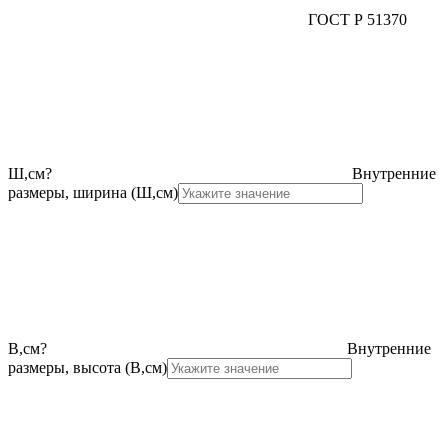
ГОСТ Р 51370
Ш,см
?
Внутренние
размеры, ширина (Ш,см)
В,см
?
Внутренние
размеры, высота (В,см)