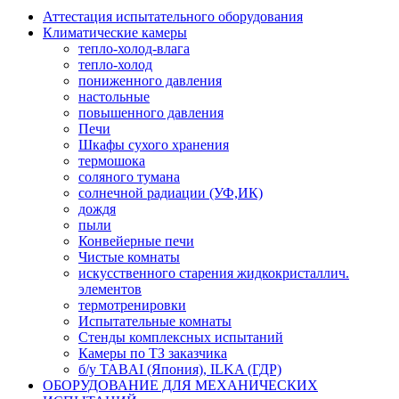
Аттестация испытательного оборудования
Климатические камеры
тепло-холод-влага
тепло-холод
пониженного давления
настольные
повышенного давления
Печи
Шкафы сухого хранения
термошока
соляного тумана
солнечной радиации (УФ,ИК)
дождя
пыли
Конвейерные печи
Чистые комнаты
искусственного старения жидкокристаллич.
элементов
термотренировки
Испытательные комнаты
Стенды комплексных испытаний
Камеры по ТЗ заказчика
б/у TABAI (Япония), ILKA (ГДР)
ОБОРУДОВАНИЕ ДЛЯ МЕХАНИЧЕСКИХ