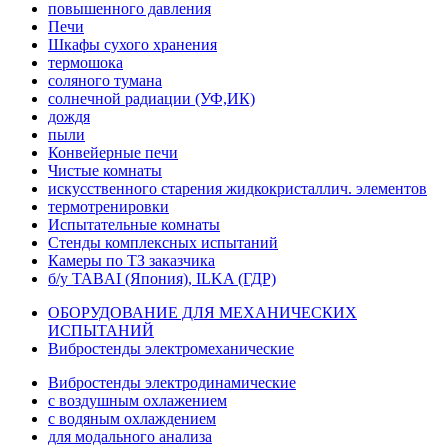
повышенного давления
Печи
Шкафы сухого хранения
термошока
соляного тумана
солнечной радиации (УФ,ИК)
дождя
пыли
Конвейерные печи
Чистые комнаты
искусственного старения жидкокристаллич. элементов
термотренировки
Испытательные комнаты
Стенды комплексных испытаний
Камеры по ТЗ заказчика
б/у TABAI (Япония), ILKA (ГДР)
ОБОРУДОВАНИЕ ДЛЯ МЕХАНИЧЕСКИХ
ИСПЫТАНИЙ
Вибростенды электромеханические
Вибростенды электродинамические
с воздушным охлажением
с водяным охлаждением
для модального анализа