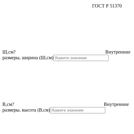
ГОСТ Р 51370
Ш,см
?
Внутренние
размеры, ширина (Ш,см)
В,см
?
Внутренние
размеры, высота (В,см)