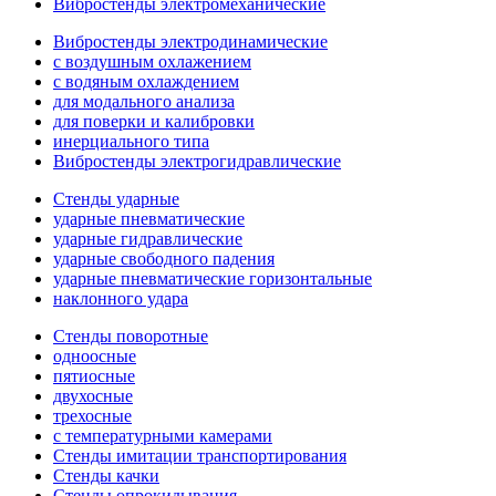
Вибростенды электромеханические
Вибростенды электродинамические
с воздушным охлажением
с водяным охлаждением
для модального анализа
для поверки и калибровки
инерциального типа
Вибростенды электрогидравлические
Стенды ударные
ударные пневматические
ударные гидравлические
ударные свободного падения
ударные пневматические горизонтальные
наклонного удара
Стенды поворотные
одноосные
пятиосные
двухосные
трехосные
с температурными камерами
Стенды имитации транспортирования
Стенды качки
Стенды опрокидывания