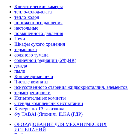
Климатические камеры
тепло-холод-влага
тепло-холод
пониженного давления
настольные
повышенного давления
Печи
Шкафы сухого хранения
термошока
соляного тумана
солнечной радиации (УФ,ИК)
дождя
пыли
Конвейерные печи
Чистые комнаты
искусственного старения жидкокристаллич. элементов
термотренировки
Испытательные комнаты
Стенды комплексных испытаний
Камеры по ТЗ заказчика
б/у TABAI (Япония), ILKA (ГДР)
ОБОРУДОВАНИЕ ДЛЯ МЕХАНИЧЕСКИХ
ИСПЫТАНИЙ