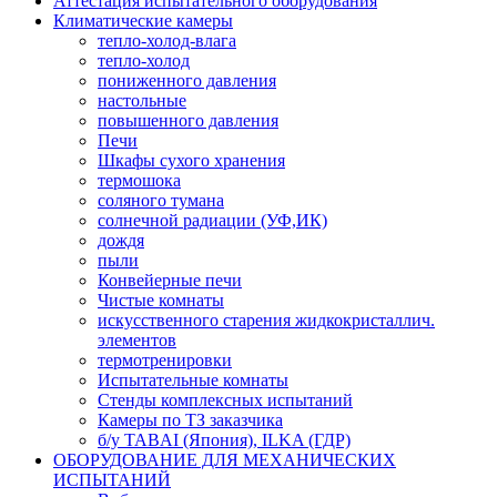
Аттестация испытательного оборудования
Климатические камеры
тепло-холод-влага
тепло-холод
пониженного давления
настольные
повышенного давления
Печи
Шкафы сухого хранения
термошока
соляного тумана
солнечной радиации (УФ,ИК)
дождя
пыли
Конвейерные печи
Чистые комнаты
искусственного старения жидкокристаллич.
элементов
термотренировки
Испытательные комнаты
Стенды комплексных испытаний
Камеры по ТЗ заказчика
б/у TABAI (Япония), ILKA (ГДР)
ОБОРУДОВАНИЕ ДЛЯ МЕХАНИЧЕСКИХ
ИСПЫТАНИЙ