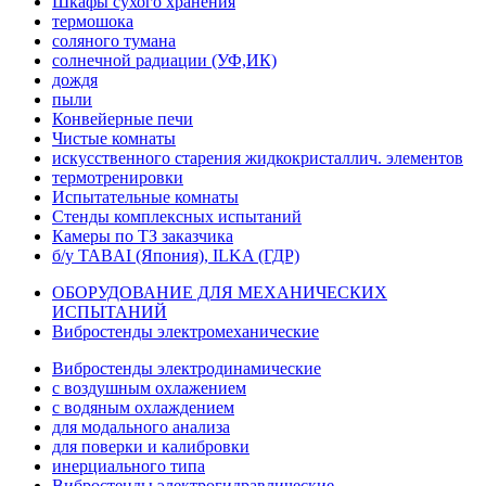
Шкафы сухого хранения
термошока
соляного тумана
солнечной радиации (УФ,ИК)
дождя
пыли
Конвейерные печи
Чистые комнаты
искусственного старения жидкокристаллич. элементов
термотренировки
Испытательные комнаты
Стенды комплексных испытаний
Камеры по ТЗ заказчика
б/у TABAI (Япония), ILKA (ГДР)
ОБОРУДОВАНИЕ ДЛЯ МЕХАНИЧЕСКИХ
ИСПЫТАНИЙ
Вибростенды электромеханические
Вибростенды электродинамические
с воздушным охлажением
с водяным охлаждением
для модального анализа
для поверки и калибровки
инерциального типа
Вибростенды электрогидравлические