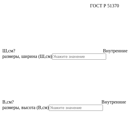
ГОСТ Р 51370
Ш,см
?
Внутренние
размеры, ширина (Ш,см)
В,см
?
Внутренние
размеры, высота (В,см)