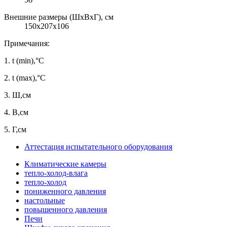
Внешние размеры (ШхВхГ), см
150x207x106
Примечания:
1.
t (min),°C
2.
t (max),°C
3.
Ш,см
4.
В,см
5.
Г,см
Аттестация испытательного оборудования
Климатические камеры
тепло-холод-влага
тепло-холод
пониженного давления
настольные
повышенного давления
Печи