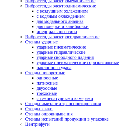
Вибростенды электромеханические
Вибростенды электродинамические
с воздушным охлажением
с водяным охлаждением
для модального анализа
для поверки и калибровки
инерциального типа
Вибростенды электрогидравлические
Стенды ударные
ударные пневматические
ударные гидравлические
ударные свободного падения
ударные пневматические горизонтальные
наклонного удара
Стенды поворотные
одноосные
пятиосные
двухосные
трехосные
с температурными камерами
Стенды имитации транспортирования
Стенды качки
Стенды опрокидывания
Стенды испытаний продукции в упаковке
Центрифуги