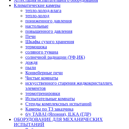
Аттестация испытательного оборудования
Климатические камеры
тепло-холод-влага
тепло-холод
пониженного давления
настольные
повышенного давления
Печи
Шкафы сухого хранения
термошока
соляного тумана
солнечной радиации (УФ,ИК)
дождя
пыли
Конвейерные печи
Чистые комнаты
искусственного старения жидкокристаллич.
элементов
термотренировки
Испытательные комнаты
Стенды комплексных испытаний
Камеры по ТЗ заказчика
б/у TABAI (Япония), ILKA (ГДР)
ОБОРУДОВАНИЕ ДЛЯ МЕХАНИЧЕСКИХ
ИСПЫТАНИЙ