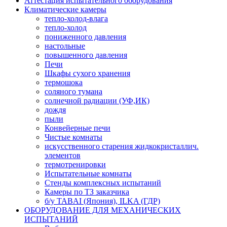
Аттестация испытательного оборудования
Климатические камеры
тепло-холод-влага
тепло-холод
пониженного давления
настольные
повышенного давления
Печи
Шкафы сухого хранения
термошока
соляного тумана
солнечной радиации (УФ,ИК)
дождя
пыли
Конвейерные печи
Чистые комнаты
искусственного старения жидкокристаллич.
элементов
термотренировки
Испытательные комнаты
Стенды комплексных испытаний
Камеры по ТЗ заказчика
б/у TABAI (Япония), ILKA (ГДР)
ОБОРУДОВАНИЕ ДЛЯ МЕХАНИЧЕСКИХ
ИСПЫТАНИЙ