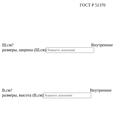
ГОСТ Р 51370
Ш,см
?
Внутренние
размеры, ширина (Ш,см)
В,см
?
Внутренние
размеры, высота (В,см)