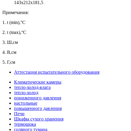
143x212x181,5
Примечания:
1.
t (min),°C
2.
t (max),°C
3.
Ш,см
4.
В,см
5.
Г,см
Аттестация испытательного оборудования
Климатические камеры
тепло-холод-влага
тепло-холод
пониженного давления
настольные
повышенного давления
Печи
Шкафы сухого хранения
термошока
соляного тумана