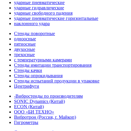
ударные пневматические
ударные гидравлические
ударные свободного падения
ударные пневматические горизонтальные
наклонного удара
Стенды поворотные
одноосные
пятиосные
двухосные
трехосные
с температурными камерами
Стенды имитации транспортирования
Стенды качки
Стенды опрокидывания
Стенды испытаний продукции в упаковке
Центрифуги
-Вибростенды по производителям
SONIC Dynamics (Китай)
ECON (Китай)
ООО «БИ ТЕХНО»
Вибротрон (Россия, г. Майкоп)
Гигрометры