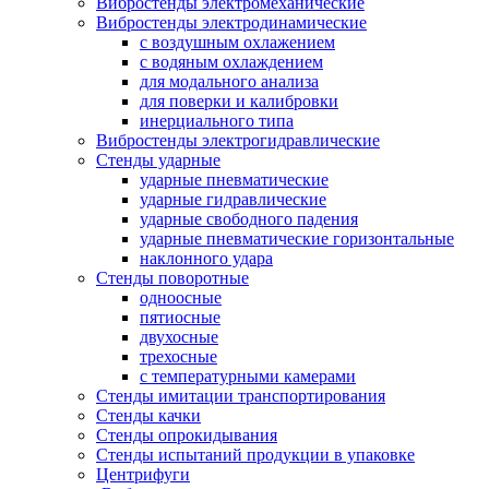
Вибростенды электромеханические
Вибростенды электродинамические
с воздушным охлажением
с водяным охлаждением
для модального анализа
для поверки и калибровки
инерциального типа
Вибростенды электрогидравлические
Стенды ударные
ударные пневматические
ударные гидравлические
ударные свободного падения
ударные пневматические горизонтальные
наклонного удара
Стенды поворотные
одноосные
пятиосные
двухосные
трехосные
с температурными камерами
Стенды имитации транспортирования
Стенды качки
Стенды опрокидывания
Стенды испытаний продукции в упаковке
Центрифуги