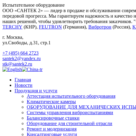
Испытательное оборудование
ООО «САНТЕК 2» — лидер в продаже и обслуживании современ
передовой прогресса. Мы гарантируем надежность и качество 
наших решений, чтобы удовлетворить требования заказчиков. 
TERCHY
(КНР),
FEUTRON
(Германия),
Вибротрон
(Россия),
K
г. Москва
,
ул.Свободы, д.31, стр.1
+7 (495) 664 2723
santek2@yandex.ru
stk@santek2.ru
Главная
Новости
Продукция и услуги
Аттестация испытательного оборудования
Климатические камеры
ОБОРУДОВАНИЕ ДЛЯ МЕХАНИЧЕСКИХ ИСП
Системы управления виброиспытаниями
Балансировочные станки
Оборудование для строительной отрасли
Ремонт и модернизация
Консалтинговые услуги