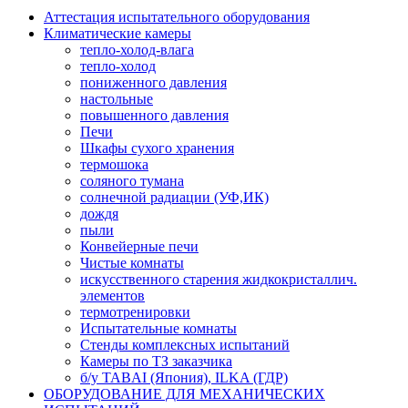
Аттестация испытательного оборудования
Климатические камеры
тепло-холод-влага
тепло-холод
пониженного давления
настольные
повышенного давления
Печи
Шкафы сухого хранения
термошока
соляного тумана
солнечной радиации (УФ,ИК)
дождя
пыли
Конвейерные печи
Чистые комнаты
искусственного старения жидкокристаллич.
элементов
термотренировки
Испытательные комнаты
Стенды комплексных испытаний
Камеры по ТЗ заказчика
б/у TABAI (Япония), ILKA (ГДР)
ОБОРУДОВАНИЕ ДЛЯ МЕХАНИЧЕСКИХ