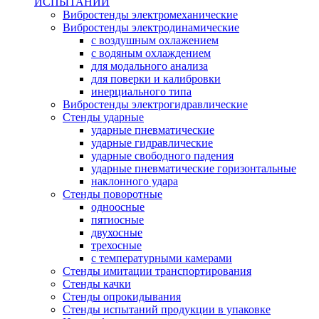
ИСПЫТАНИЙ
Вибростенды электромеханические
Вибростенды электродинамические
с воздушным охлажением
с водяным охлаждением
для модального анализа
для поверки и калибровки
инерциального типа
Вибростенды электрогидравлические
Стенды ударные
ударные пневматические
ударные гидравлические
ударные свободного падения
ударные пневматические горизонтальные
наклонного удара
Стенды поворотные
одноосные
пятиосные
двухосные
трехосные
с температурными камерами
Стенды имитации транспортирования
Стенды качки
Стенды опрокидывания
Стенды испытаний продукции в упаковке