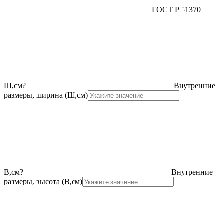
ГОСТ Р 51370
Ш,см
?
Внутренние
размеры, ширина (Ш,см)
В,см
?
Внутренние
размеры, высота (В,см)