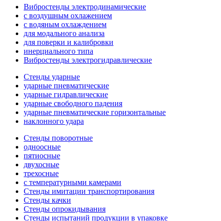
Вибростенды электродинамические
с воздушным охлажением
с водяным охлаждением
для модального анализа
для поверки и калибровки
инерциального типа
Вибростенды электрогидравлические
Стенды ударные
ударные пневматические
ударные гидравлические
ударные свободного падения
ударные пневматические горизонтальные
наклонного удара
Стенды поворотные
одноосные
пятиосные
двухосные
трехосные
с температурными камерами
Стенды имитации транспортирования
Стенды качки
Стенды опрокидывания
Стенды испытаний продукции в упаковке