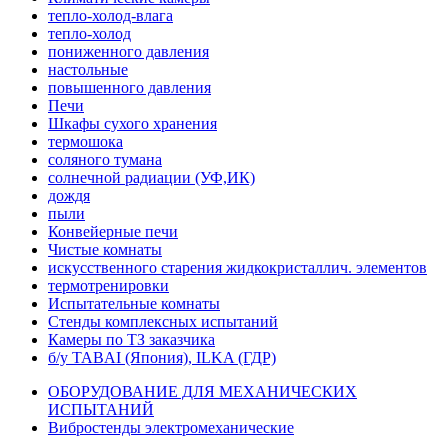
тепло-холод-влага
тепло-холод
пониженного давления
настольные
повышенного давления
Печи
Шкафы сухого хранения
термошока
соляного тумана
солнечной радиации (УФ,ИК)
дождя
пыли
Конвейерные печи
Чистые комнаты
искусственного старения жидкокристаллич. элементов
термотренировки
Испытательные комнаты
Стенды комплексных испытаний
Камеры по ТЗ заказчика
б/у TABAI (Япония), ILKA (ГДР)
ОБОРУДОВАНИЕ ДЛЯ МЕХАНИЧЕСКИХ
ИСПЫТАНИЙ
Вибростенды электромеханические