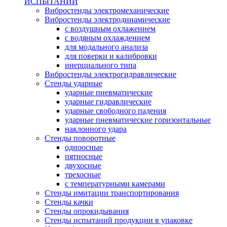
ИСПЫТАНИЙ
Вибростенды электромеханические
Вибростенды электродинамические
с воздушным охлажением
с водяным охлаждением
для модального анализа
для поверки и калибровки
инерциального типа
Вибростенды электрогидравлические
Стенды ударные
ударные пневматические
ударные гидравлические
ударные свободного падения
ударные пневматические горизонтальные
наклонного удара
Стенды поворотные
одноосные
пятиосные
двухосные
трехосные
с температурными камерами
Стенды имитации транспортирования
Стенды качки
Стенды опрокидывания
Стенды испытаний продукции в упаковке