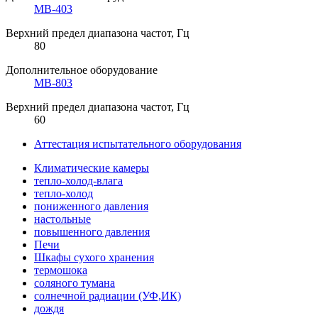
МВ-403
Верхний предел диапазона частот, Гц
80
Дополнительное оборудование
МВ-803
Верхний предел диапазона частот, Гц
60
Аттестация испытательного оборудования
Климатические камеры
тепло-холод-влага
тепло-холод
пониженного давления
настольные
повышенного давления
Печи
Шкафы сухого хранения
термошока
соляного тумана
солнечной радиации (УФ,ИК)
дождя