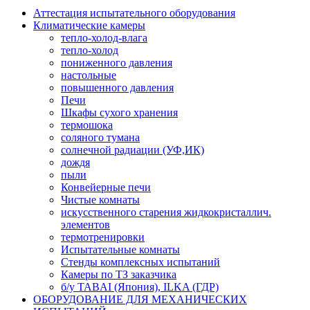
Аттестация испытательного оборудования
Климатические камеры
тепло-холод-влага
тепло-холод
пониженного давления
настольные
повышенного давления
Печи
Шкафы сухого хранения
термошока
соляного тумана
солнечной радиации (УФ,ИК)
дождя
пыли
Конвейерные печи
Чистые комнаты
искусственного старения жидкокристаллич.
элементов
термотренировки
Испытательные комнаты
Стенды комплексных испытаний
Камеры по ТЗ заказчика
б/у TABAI (Япония), ILKA (ГДР)
ОБОРУДОВАНИЕ ДЛЯ МЕХАНИЧЕСКИХ