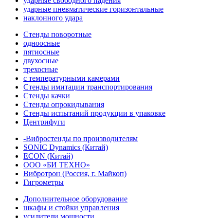
ударные свободного падения
ударные пневматические горизонтальные
наклонного удара
Стенды поворотные
одноосные
пятиосные
двухосные
трехосные
с температурными камерами
Стенды имитации транспортирования
Стенды качки
Стенды опрокидывания
Стенды испытаний продукции в упаковке
Центрифуги
-Вибростенды по производителям
SONIC Dynamics (Китай)
ECON (Китай)
ООО «БИ ТЕХНО»
Вибротрон (Россия, г. Майкоп)
Гигрометры
Дополнительное оборудование
шкафы и стойки управления
усилители мощности