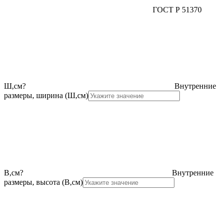
ГОСТ Р 51370
Ш,см
?
Внутренние
размеры, ширина (Ш,см)
В,см
?
Внутренние
размеры, высота (В,см)