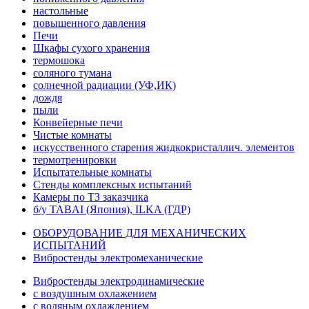
настольные
повышенного давления
Печи
Шкафы сухого хранения
термошока
соляного тумана
солнечной радиации (УФ,ИК)
дождя
пыли
Конвейерные печи
Чистые комнаты
искусственного старения жидкокристаллич. элементов
термотренировки
Испытательные комнаты
Стенды комплексных испытаний
Камеры по ТЗ заказчика
б/у TABAI (Япония), ILKA (ГДР)
ОБОРУДОВАНИЕ ДЛЯ МЕХАНИЧЕСКИХ
ИСПЫТАНИЙ
Вибростенды электромеханические
Вибростенды электродинамические
с воздушным охлажением
с водяным охлаждением