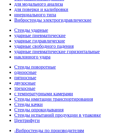
для модального анализа
для поверки и калибровки
инерциального типа
Вибростенды электрогидравлические
Стенды ударные
ударные пневматические
ударные гидравлические
ударные свободного падения
ударные пневматические горизонтальные
наклонного удара
Стенды поворотные
одноосные
пятиосные
двухосные
трехосные
с температурными камерами
Стенды имитации транспортирования
Стенды качки
Стенды опрокидывания
Стенды испытаний продукции в упаковке
Центрифуги
-Вибростенды по производителям