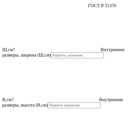
ГОСТ Р 51370
Ш,см
?
Внутренние
размеры, ширина (Ш,см)
В,см
?
Внутренние
размеры, высота (В,см)