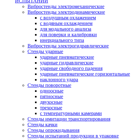
ИСПЫТАНИЙ
Вибростенды электромеханические
Вибростенды электродинамические
с воздушным охлажением
с водяным охлаждением
для модального анализа
для поверки и калибровки
инерциального типа
Вибростенды электрогидравлические
Стенды ударные
ударные пневматические
ударные гидравлические
ударные свободного падения
ударные пневматические горизонтальные
наклонного удара
Стенды поворотные
одноосные
пятиосные
двухосные
трехосные
с температурными камерами
Стенды имитации транспортирования
Стенды качки
Стенды опрокидывания
Стенды испытаний продукции в упаковке