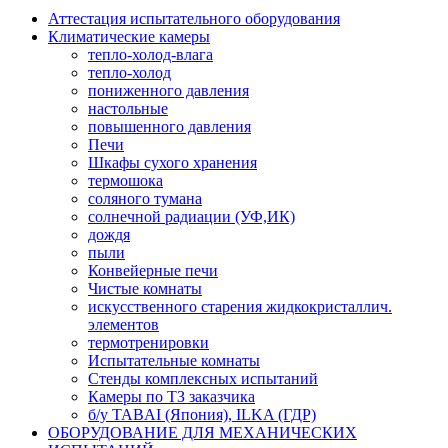
Аттестация испытательного оборудования
Климатические камеры
тепло-холод-влага
тепло-холод
пониженного давления
настольные
повышенного давления
Печи
Шкафы сухого хранения
термошока
соляного тумана
солнечной радиации (УФ,ИК)
дождя
пыли
Конвейерные печи
Чистые комнаты
искусственного старения жидкокристаллич.
элементов
термотренировки
Испытательные комнаты
Стенды комплексных испытаний
Камеры по ТЗ заказчика
б/у TABAI (Япония), ILKA (ГДР)
ОБОРУДОВАНИЕ ДЛЯ МЕХАНИЧЕСКИХ