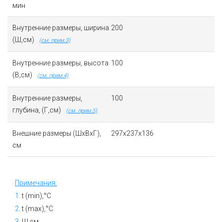
мин
Внутренние размеры, ширина
200
(Ш,см)
(см. прим.3)
Внутренние размеры, высота
100
(В,см)
(см. прим.4)
Внутренние размеры,
100
глубина, (Г,см)
(см. прим.5)
Внешние размеры (ШхВхГ),
297x237x136
см
Примечания:
1.
t (min),°C
2.
t (max),°C
3.
Ш,см