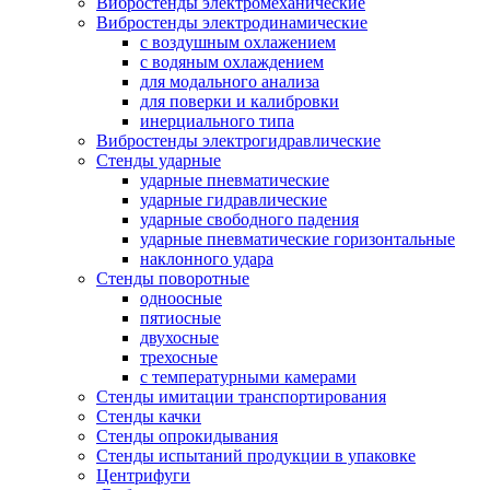
Вибростенды электромеханические
Вибростенды электродинамические
с воздушным охлажением
с водяным охлаждением
для модального анализа
для поверки и калибровки
инерциального типа
Вибростенды электрогидравлические
Стенды ударные
ударные пневматические
ударные гидравлические
ударные свободного падения
ударные пневматические горизонтальные
наклонного удара
Стенды поворотные
одноосные
пятиосные
двухосные
трехосные
с температурными камерами
Стенды имитации транспортирования
Стенды качки
Стенды опрокидывания
Стенды испытаний продукции в упаковке
Центрифуги