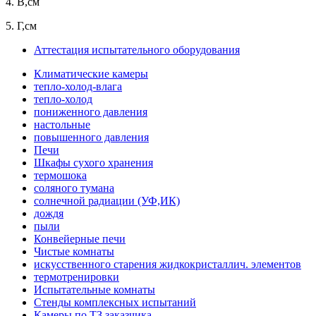
4.
В,см
5.
Г,см
Аттестация испытательного оборудования
Климатические камеры
тепло-холод-влага
тепло-холод
пониженного давления
настольные
повышенного давления
Печи
Шкафы сухого хранения
термошока
соляного тумана
солнечной радиации (УФ,ИК)
дождя
пыли
Конвейерные печи
Чистые комнаты
искусственного старения жидкокристаллич. элементов
термотренировки
Испытательные комнаты
Стенды комплексных испытаний
Камеры по ТЗ заказчика