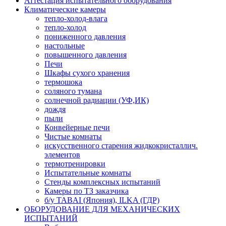
Аттестация испытательного оборудования
Климатические камеры
тепло-холод-влага
тепло-холод
пониженного давления
настольные
повышенного давления
Печи
Шкафы сухого хранения
термошока
соляного тумана
солнечной радиации (УФ,ИК)
дождя
пыли
Конвейерные печи
Чистые комнаты
искусственного старения жидкокристаллич.
элементов
термотренировки
Испытательные комнаты
Стенды комплексных испытаний
Камеры по ТЗ заказчика
б/у TABAI (Япония), ILKA (ГДР)
ОБОРУДОВАНИЕ ДЛЯ МЕХАНИЧЕСКИХ
ИСПЫТАНИЙ