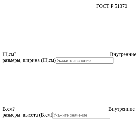
ГОСТ Р 51370
Ш,см
?
Внутренние
размеры, ширина (Ш,см)
В,см
?
Внутренние
размеры, высота (В,см)