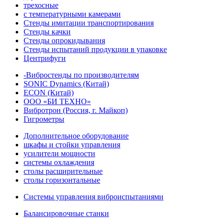
трехосные
с температурными камерами
Стенды имитации транспортирования
Стенды качки
Стенды опрокидывания
Стенды испытаний продукции в упаковке
Центрифуги
-Вибростенды по производителям
SONIC Dynamics (Китай)
ECON (Китай)
ООО «БИ ТЕХНО»
Вибротрон (Россия, г. Майкоп)
Гигрометры
Дополнительное оборудование
шкафы и стойки управления
усилители мощности
системы охлаждения
столы расширительные
столы горизонтальные
Системы управления виброиспытаниями
Балансировочные станки