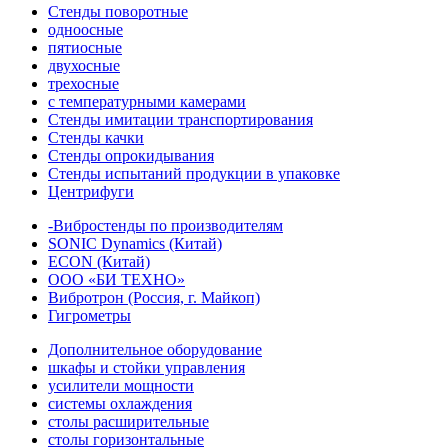
Стенды поворотные
одноосные
пятиосные
двухосные
трехосные
с температурными камерами
Стенды имитации транспортирования
Стенды качки
Стенды опрокидывания
Стенды испытаний продукции в упаковке
Центрифуги
-Вибростенды по производителям
SONIC Dynamics (Китай)
ECON (Китай)
ООО «БИ ТЕХНО»
Вибротрон (Россия, г. Майкоп)
Гигрометры
Дополнительное оборудование
шкафы и стойки управления
усилители мощности
системы охлаждения
столы расширительные
столы горизонтальные