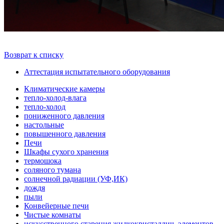
Возврат к списку
Аттестация испытательного оборудования
Климатические камеры
тепло-холод-влага
тепло-холод
пониженного давления
настольные
повышенного давления
Печи
Шкафы сухого хранения
термошока
соляного тумана
солнечной радиации (УФ,ИК)
дождя
пыли
Конвейерные печи
Чистые комнаты
искусственного старения жидкокристаллич. элементов