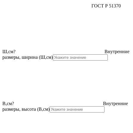
ГОСТ Р 51370
Ш,см
?
Внутренние
размеры, ширина (Ш,см)
В,см
?
Внутренние
размеры, высота (В,см)