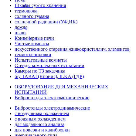
Шкафы сухого хранения
термошока
соляного тумана
солнечной радиации (УФ,ИК)
дождя
пыли
Конвейерные печи
Чистые комнаты
искусственного старения жидкокристаллич. элементов
термотренировки
Испытательные комнаты
Стенды комплексных испытаний
Камеры по ТЗ заказчика
б/у TABAI (Япония), ILKA (ГДР)
ОБОРУДОВАНИЕ ДЛЯ МЕХАНИЧЕСКИХ
ИСПЫТАНИЙ
Вибростенды электромеханические
Вибростенды электродинамические
с воздушным охлажением
с водяным охлаждением
для модального анализа
для поверки и калибровки
инерциального типа