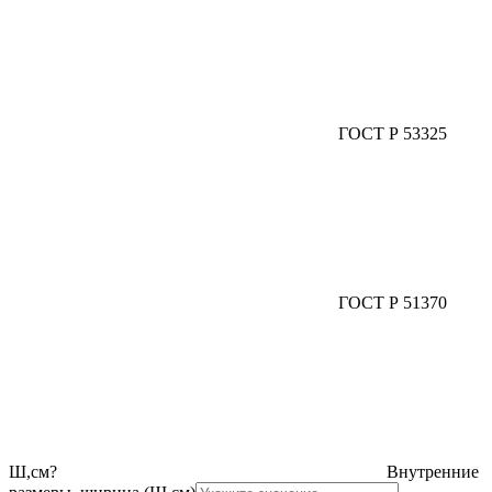
ГОСТ Р 53325
ГОСТ Р 51370
Ш,см
?
Внутренние